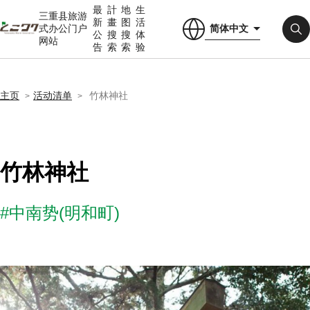
最
計
地
生
三重县旅游
新
畫
图
活
简体中文
式办公门户
公
搜
搜
体
网站
告
索
索
验
主页
活动清单
竹林神社
竹林神社
#中南势(明和町)