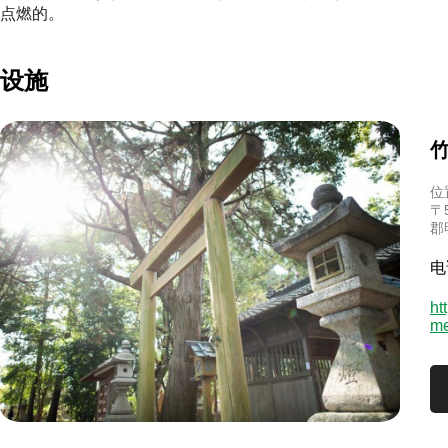
点燃的。
设施
位
〒
郡
电
ht
me