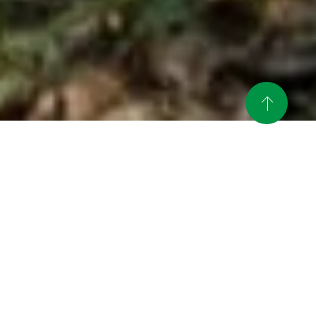
公
網路媒體「Welulu」發表了有關三重縣上
2024.02.15
告
班度假的文章
三重工作創新企業研討會招募參與者
2023.09.19
SDGs項目宣傳片已上傳
2023.06.14