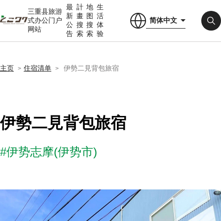
最
計
地
生
三重县旅游
新
畫
图
活
简体中文
式办公门户
公
搜
搜
体
网站
告
索
索
验
主页
住宿清单
伊勢二見背包旅宿
伊勢二見背包旅宿
#伊势志摩(伊势市)