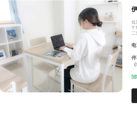
位
〒
二
电
停
（
ht