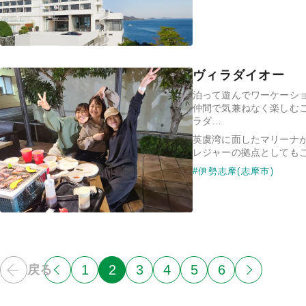
ヴィラダイオー
泊って遊んでワーケーシ
仲間で気兼ねなく楽しむ
ラダ…
英虞湾に面したマリーナ
レジャーの拠点としても
#伊勢志摩(志摩市)
1
2
3
4
5
6
戻る