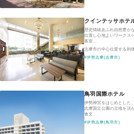
クインテッサホテ
歴史情緒あふれ自然豊か
位置し心地よいワークス
客室…
志摩市の中心位置する利
#伊勢志摩(志摩市)
鳥羽国際ホテル
伊勢神宮をはじめとした
志摩国立公園の立地を活
食文…
#伊勢志摩(鳥羽市)