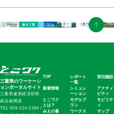
TOP
レポート
宿泊施設
三重県のワーケーシ
一覧
ョンポータルサイト
新着情報
シミュレ
アクティ
ーション
ビティ
三重県雇用経済部県
とこワク
モデルプ
モビリテ
産品振興課
とは？
ラン
ィ
TEL 059-224-2386 /
みえの暮
ワークス
マップ