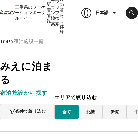
プ
マ
新
の
三重県のワーケ
ラ
ッ
着
暮
日本語
ーションポータ
ン
プ
情
ら
ルサイト
検
検
報
し
索
索
体
験
宿泊施設一覧
TOP
みえに泊ま
る
宿泊施設から探す
エリアで絞り込む
条件で絞り込む
全て
北勢
伊賀