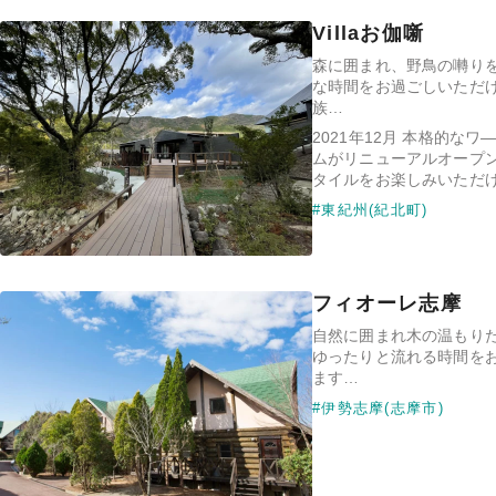
Villaお伽噺
森に囲まれ、野鳥の囀りを
な時間をお過ごしいただけるV
族…
2021年12月 本格的な
ムがリニューアルオープ
タイルをお楽しみいただ
#東紀州(紀北町)
フィオーレ志摩
自然に囲まれ木の温もり
ゆったりと流れる時間を
ます…
#伊勢志摩(志摩市)