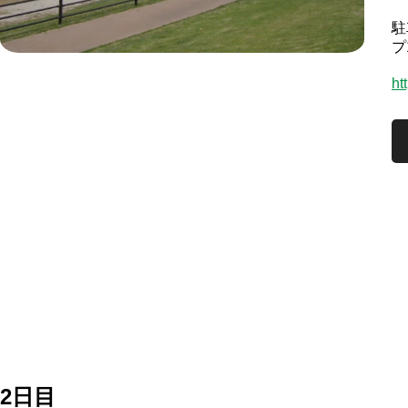
駐
プ
ht
2日目