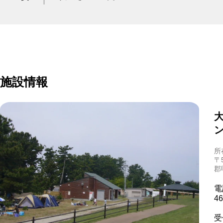
施設情報
所
〒
郡
電
46
受