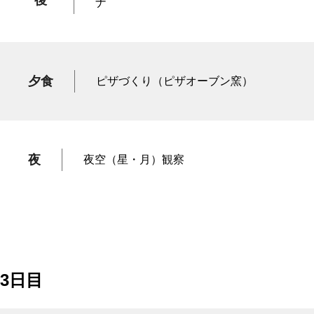
後
ナ
夕食
ピザづくり（ピザオーブン窯）
夜
夜空（星・月）観察
3日目