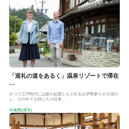
「巡礼の道をあるく」温泉リゾートで滞在
…
かつて江戸時代には旅の起源ともされるお伊勢参りが大流行
し、その中でも特に人の往来…
中南勢(津市)