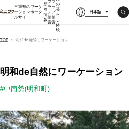
プ
マ
新
の
三重県のワーケ
ラ
ッ
着
暮
日本語
ーションポータ
ン
プ
情
ら
ルサイト
検
検
報
し
索
索
体
験
TOP
明和de自然にワーケーション
明和de自然にワーケーション
#中南勢(明和町)