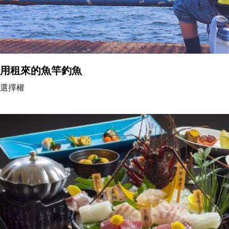
用租來的魚竿釣魚
選擇權