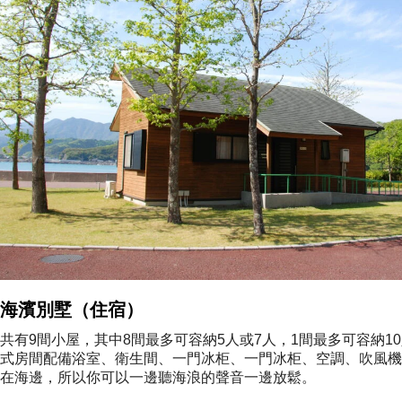
海濱別墅（住宿）
共有9間小屋，其中8間最多可容納5人或7人，1間最多可容納10
式房間配備浴室、衛生間、一門冰柜、一門冰柜、空調、吹風機和W
在海邊，所以你可以一邊聽海浪的聲音一邊放鬆。