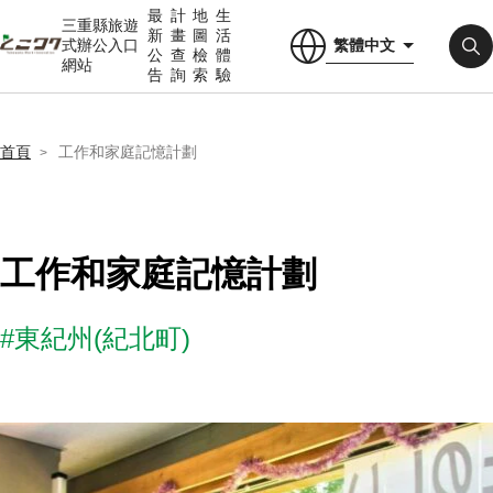
最
計
地
生
三重縣旅遊
新
畫
圖
活
繁體中文
式辦公入口
公
查
檢
體
網站
告
詢
索
驗
首頁
工作和家庭記憶計劃
工作和家庭記憶計劃
#東紀州(紀北町)