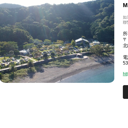
M
如
聯
所
〒
北
電
53
ht