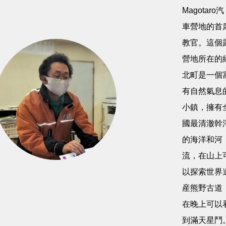
Magotaro汽
車營地的首
教官。這個
營地所在的
北町是一個
有自然氣息
小鎮，擁有
國最清澈幹
的海洋和河
流，在山上
以探索世界
産熊野古道
在晚上可以
到滿天星鬥