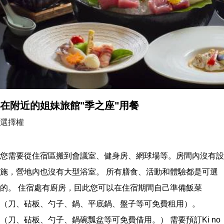
在附近的姐妹旅館"季之座"用餐
選擇權
您需要從住宿區搬到會議室、健身房、網球場等。房間內沒有設
施，營地內也沒有大型浴室。 所有膳食、活動和體驗都是可選
的。 住宿處有廚房，囙此您可以在住宿期間自己準備飯菜
（刀、砧板、勺子、鍋、平底鍋、盤子等可免費租用）。
（刀、砧板、勺子、鍋碗瓢盆等可免費借用。） 需要預訂Ki no