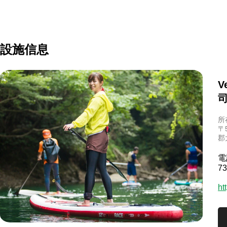
設施信息
V
所
〒
郡
電
73
ht