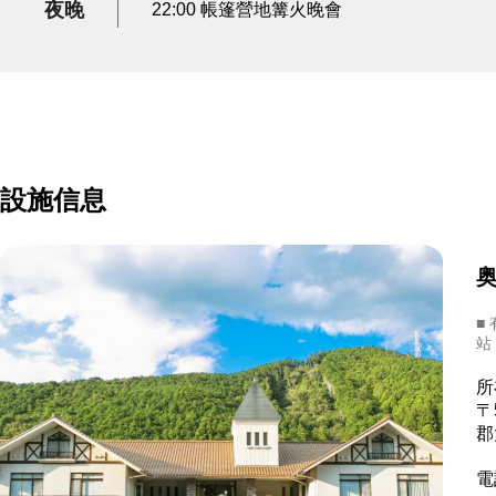
夜晚
22:00 帳篷營地篝火晚會
設施信息
奥
■
站
所
〒
郡
電