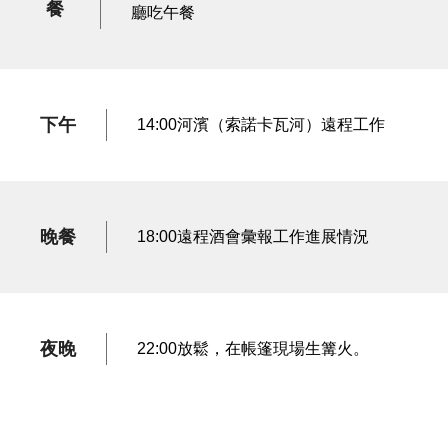
餐
廳吃午餐
下午
14:00河濱（索諾卡瓦河）遠程工作
晚餐
18:00遠程酒會彙報工作進展情況
夜晚
22:00放鬆，在帳篷現場生篝火。