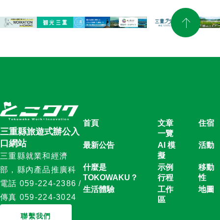
首頁
文章
住宿
三重縣旅遊式辦公入
一覽
口網站
最新公告
AI 模
活動
擬
三重縣就業和經濟
什麼是
示例
移動
部，縣內產品推廣科
TOKOWAKU？
行程
性
電話 059-224-2386 /
生活體驗
工作
地圖
傳真 059-224-3024
區
聯繫我們