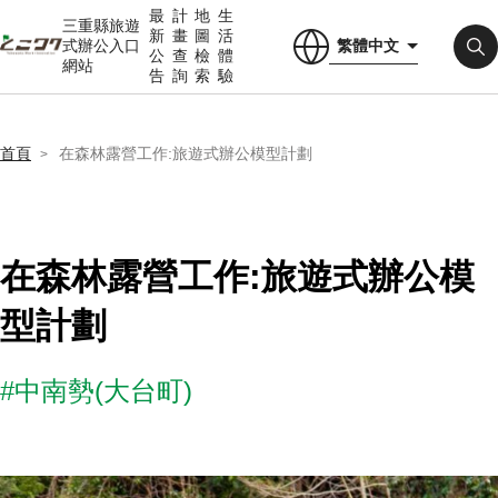
最
計
地
生
三重縣旅遊
新
畫
圖
活
繁體中文
式辦公入口
公
查
檢
體
網站
告
詢
索
驗
首頁
在森林露營工作:旅遊式辦公模型計劃
在森林露營工作:旅遊式辦公模
型計劃
#中南勢(大台町)