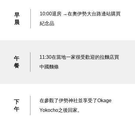
10:00退房 →在奧伊勢大台路邊站購買
早
晨
紀念品
11:30在當地一家很受歡迎的拉麵店買
午
餐
中國麵條
在參觀了伊勢神社並享受了Okage
下
午
Yokocho之後回家。