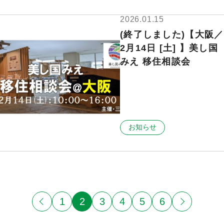
2026.01.15
(終了しました)【大阪／
2月14日 [土] 】美し国
みえ 移住相談会
お知らせ
1
2
3
4
5
6