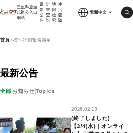
最
計
地
生
三重縣旅遊
新
畫
圖
活
繁體中文
式辦公入口
公
查
檢
體
網站
告
詢
索
驗
首頁
模型計劃報告清單
最新公告
Topics
全部
お知らせ
2026.02.13
(終了しました)
【3/4(水)｜オンライ