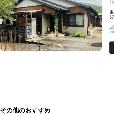
郡
電
67
htt
bm
その他のおすすめ