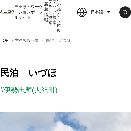
プ
マ
新
の
三重県のワーケ
ラ
ッ
着
暮
日本語
ーションポータ
ン
プ
情
ら
ルサイト
検
検
報
し
索
索
体
験
TOP
宿泊施設一覧
民泊 いづほ
民泊 いづほ
#伊勢志摩(大紀町)