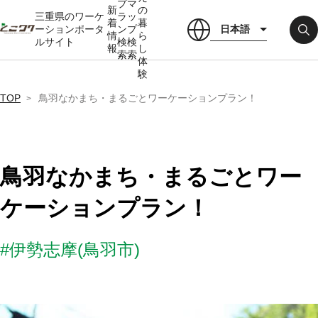
プ
マ
新
の
三重県のワーケ
ラ
ッ
着
暮
日本語
ーションポータ
ン
プ
情
ら
ルサイト
検
検
報
し
索
索
体
験
TOP
鳥羽なかまち・まるごとワーケーションプラン！
鳥羽なかまち・まるごとワー
ケーションプラン！
#伊勢志摩(鳥羽市)