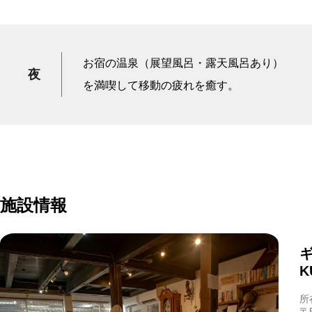
お宿の温泉（展望風呂・露天風呂あり）
夜
を満喫して移動の疲れを癒す。
施設情報
K
所
〒