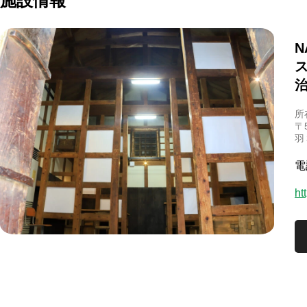
施設情報
N
所
〒
羽
電
ht