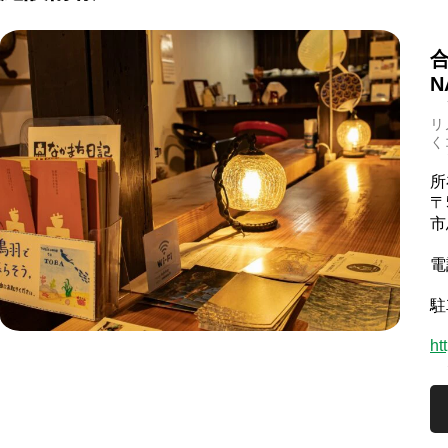
N
リ
く
所
〒
市
電
駐
ht