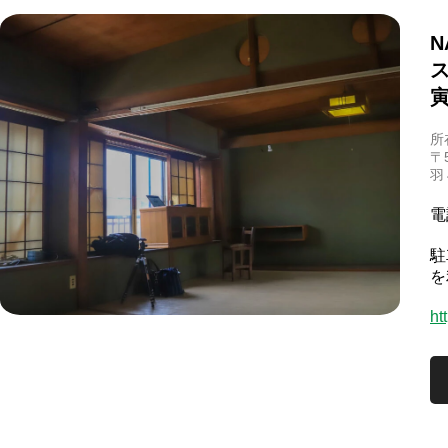
N
ス
寅
所
〒
羽
電
駐
を
ht