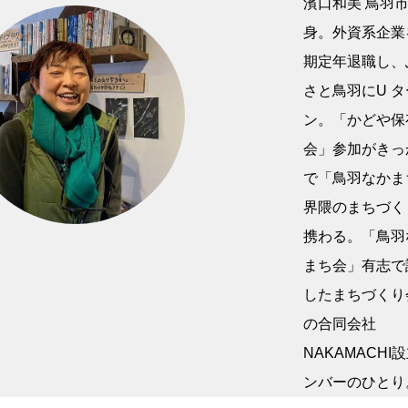
濱口和美 鳥羽
身。外資系企業
期定年退職し、
さと鳥羽にU タ
ン。「かどや保
会」参加がきっ
で「鳥羽なかま
界隈のまちづく
携わる。「鳥羽
まち会」有志で
したまちづくり
の合同会社
NAKAMACHI
ンバーのひとり