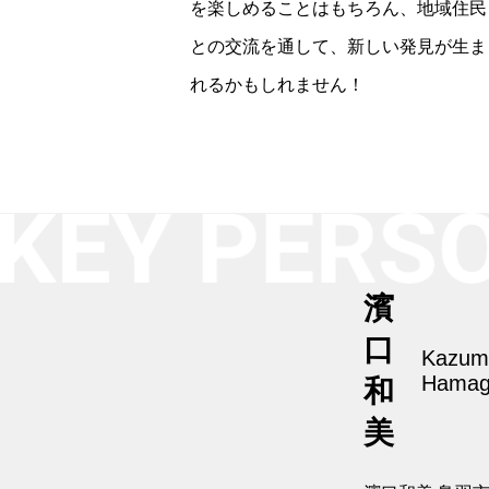
を楽しめることはもちろん、地域住民
との交流を通して、新しい発見が生ま
れるかもしれません！
濱
口
Kazum
Hamag
和
美