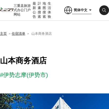
最
計
地
生
三重县旅游
新
畫
图
活
简体中文
式办公门户
公
搜
搜
体
网站
告
索
索
验
主页
住宿清单
山本商务酒店
山本商务酒店
#伊势志摩(伊势市)