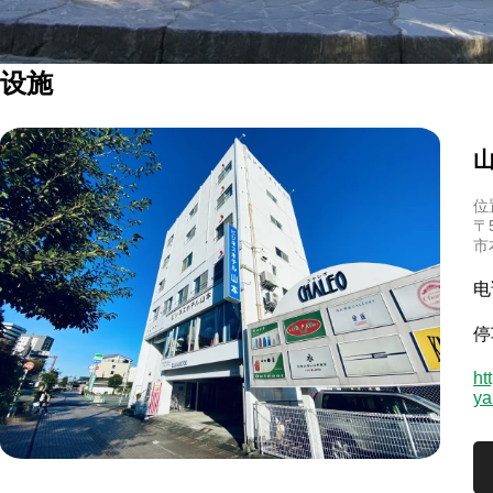
设施
位
〒
市
电
停
ht
y