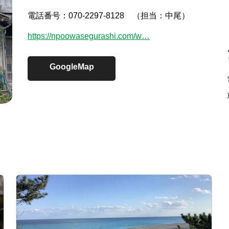
電話番号：070-2297-8128 （担当：中尾）
https://npoowasegurashi.com/w…
GoogleMap